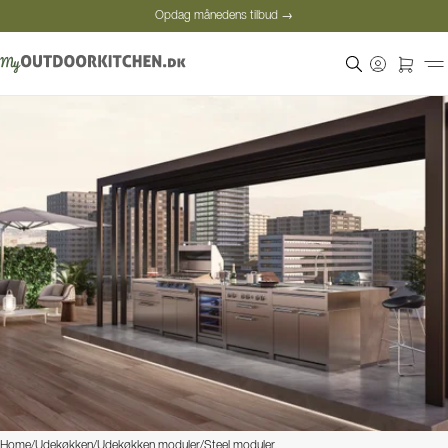
Opdag månedens tilbud →
Sikker betaling
Tilfredse kunder
Prisgaranti
Opdag månedens tilbud →
Home
/
Udekøkken
/
Udekøkken moduler
/
Steel moduler