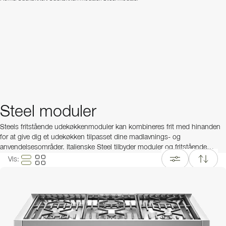
Steel moduler
Steels fritstående udekøkkenmoduler kan kombineres frit med hinanden
for at give dig et udekøkken tilpasset dine madlavnings- og
anvendelsesområder. Italienske Steel tilbyder moduler og fritstående
udekøkkener af rustfrit stål med høj komfort og en klassisk, avanceret stil,
Vis
:
som passer ind i alle udendørsmiljøer. I Steels sortiment finder du alt fra
gasgriller, arbejdsborde, opbevaringsmoduler, rangetops, vaskmoduler –
eller vælg en af vores færdige udekøkkenpakker.
Læs mere om Steel her
. Har du brug for hjælp, er du altid velkommen til
at
kontakte vores kundeservice
!