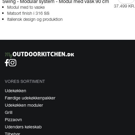
Swing - Modular system - Modul med vask 90 cm
37.499 KR.
Modul med to vaske
Matsort finish i 316 SS
Italiensk design og produktion
VORES SORTIMENT
Udekøkken
Færdige udekøkkenpakker
Udekøkken moduler
Grill
Pizzaovn
Udendørs køleskab
Tilbehør