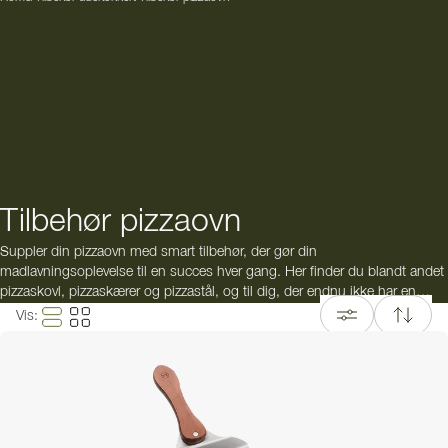
Tilbehør pizzaovn
Suppler din pizzaovn med smart tilbehør, der gør din
madlavningsoplevelse til en succes hver gang. Her finder du blandt andet
pizzaskovl, pizzaskærer og pizzastål, og til dig, der endnu ikke har en
pizzaovn og leder efter en alt-i-en-pakke, har vi også et pizzakit, der
Vis
:
indeholder både en brændefyret pizzaovn og tilbehør.
Er du i tvivl om, hvilket tilbehør du skal vælge?
Kontakt kundeservice
, så
hjælper vi dig.