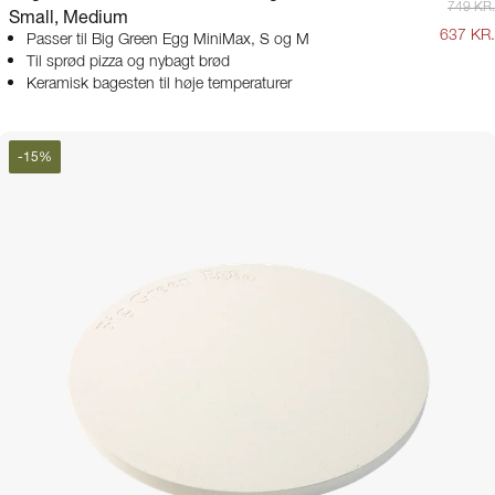
749 KR.
Small, Medium
637 KR.
Passer til Big Green Egg MiniMax, S og M
Til sprød pizza og nybagt brød
Keramisk bagesten til høje temperaturer
-
15
%