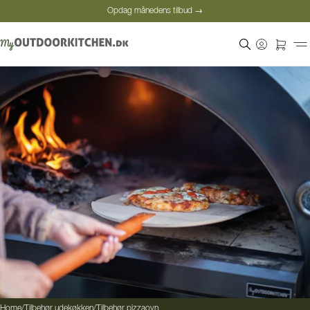
Opdag månedens tilbud →
Sikker betaling
Tilfredse kunder
Prisgaranti
Opdag månedens tilbud →
Home
/
Tilbehør udekøkken
/
Tilbehør pizzaovn