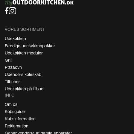
VORES SORTIMENT
Udekøkken
Færdige udekøkkenpakker
Udekøkken moduler
Grill
Pizzaovn
Udendørs køleskab
Tilbehør
Udekøkken på tilbud
INFO
Om os
Købsguide
Købsinformation
Reklamation
Genanvendelse af gamle apparater