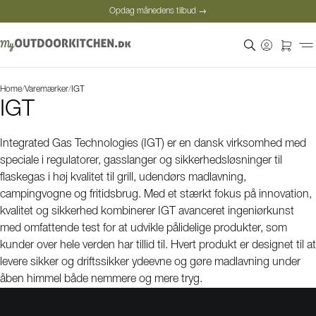
Opdag månedens tilbud →
Sikker betaling
Tilfredse kunder
Prisgaranti
Home
/
Varemærker
/
IGT
Opdag månedens tilbud →
IGT
Integrated Gas Technologies (IGT) er en dansk virksomhed med
speciale i regulatorer, gasslanger og sikkerhedsløsninger til
flaskegas i høj kvalitet til grill, udendørs madlavning,
campingvogne og fritidsbrug. Med et stærkt fokus på innovation,
kvalitet og sikkerhed kombinerer IGT avanceret ingeniørkunst
med omfattende test for at udvikle pålidelige produkter, som
kunder over hele verden har tillid til. Hvert produkt er designet til at
levere sikker og driftssikker ydeevne og gøre madlavning under
åben himmel både nemmere og mere tryg.